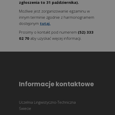
zgłoszenia to 31 października)
.
Możliwe jest zorganizowanie egzaminu w
innym terminie zgodnie z harmonogramem
dostępnym
tutaj.
Prosimy o kontakt pod numerem
(52) 333
02 70
aby uzyskać więcej informacji.
Informacje kontaktowe
Uczelnia Lingwistyczno-Techniczna
Świecie