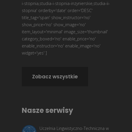
i-stopnia,studia-i-stopnia-inzynierskie,studia-ii-
stopnia' orderby='date' order='DESC'
title_tag='span' show_instructor='no'
show_price='no' show_image='no'
item_layout='minimal' image_size='thumbnail'
category_boxed='no' enable_price='no'
enable_instructor='no' enable_image='no'
widget='yes' ]
Zobacz wszystkie
Nasze serwisy
Uczelnia Lingwistyczno-Techniczna w