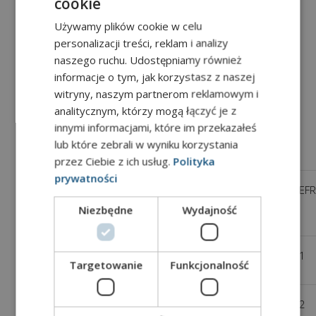
przez wykwalifikowanych lektorów i
cookie
wykładowców naszej uczelni. Egzamin jest
Używamy plików cookie w celu
nagrywany i wysyłany do weryfikacji w
personalizacji treści, reklam i analizy
Wielkiej Brytanii, w celu zapewnienia
naszego ruchu. Udostępniamy również
najwyższych standardów oceniania.
informacje o tym, jak korzystasz z naszej
witryny, naszym partnerom reklamowym i
analitycznym, którzy mogą łączyć je z
POZIOMY I CZAS
innymi informacjami, które im przekazałeś
TRWANIA EGZAMINU
lub które zebrali w wyniku korzystania
przez Ciebie z ich usług.
Polityka
prywatności
Poziom
Poziom
Czas
CEFR
zaawansowania
trwania
Niezbędne
Wydajność
egzaminu
Level
Poziom podstawowy
1h 15min
A1
Targetowanie
Funkcjonalność
A1
Level1
Poziom
1h 30min
A2