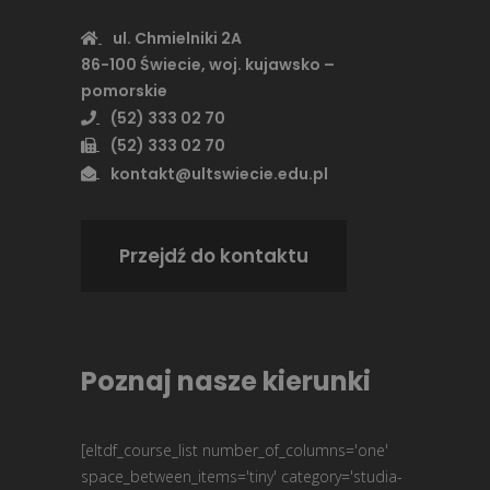
ul. Chmielniki 2A
86-100 Świecie, woj. kujawsko –
pomorskie
(52) 333 02 70
(52) 333 02 70
kontakt@ultswiecie.edu.pl
Przejdź do kontaktu
Poznaj nasze kierunki
[eltdf_course_list number_of_columns='one'
space_between_items='tiny' category='studia-