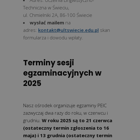
Adres: Uczelnia Lingwistyczno-
Techniczna w Świeciu,
ul. Chmielniki 2A, 86-100 Świecie
wysłać mailem
na
adres:
kontakt@ultswiecie.edu.pl
skan
formularza i dowodu wpłaty.
Terminy sesji
egzaminacyjnych w
2025
Nasz ośrodek organizuje egzaminy PEIC
zazwyczaj dwa razy do roku, w czerwcu i
grudniu.
W roku
2025
są to
21
czerwca
(ostateczny termin zgłoszenia to 16
maja)
i
13
grudnia
(ostateczny termin